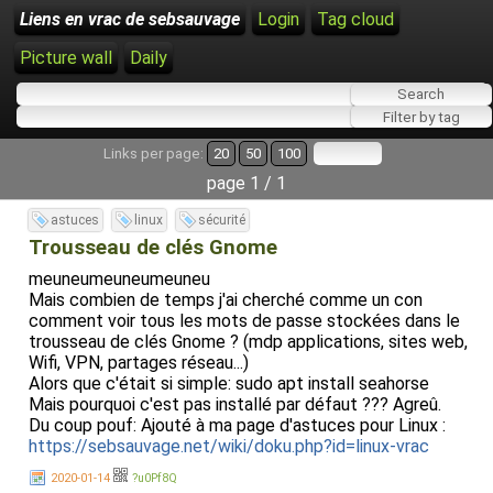
Liens en vrac de sebsauvage
Login
Tag cloud
Picture wall
Daily
Links per page:
20
50
100
page 1 / 1
astuces
linux
sécurité
Trousseau de clés Gnome
meuneumeuneumeuneu
Mais combien de temps j'ai cherché comme un con
comment voir tous les mots de passe stockées dans le
trousseau de clés Gnome ? (mdp applications, sites web,
Wifi, VPN, partages réseau...)
Alors que c'était si simple: sudo apt install seahorse
Mais pourquoi c'est pas installé par défaut ??? Agreû.
Du coup pouf: Ajouté à ma page d'astuces pour Linux :
https://sebsauvage.net/wiki/doku.php?id=linux-vrac
2020-01-14
?u0Pf8Q