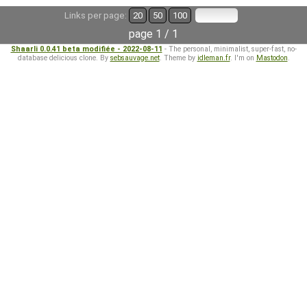
Links per page:
20
50
100
page 1 / 1
Shaarli 0.0.41 beta modifiée - 2022-08-11
- The personal, minimalist, super-fast, no-
database delicious clone. By
sebsauvage.net
. Theme by
idleman.fr
. I'm on
Mastodon
.