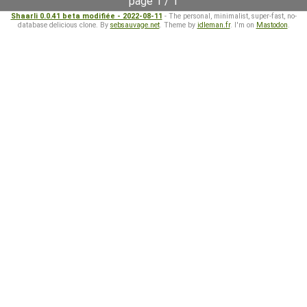
page 1 / 1
Shaarli 0.0.41 beta modifiée - 2022-08-11
- The personal, minimalist, super-fast, no-
database delicious clone. By
sebsauvage.net
. Theme by
idleman.fr
. I'm on
Mastodon
.