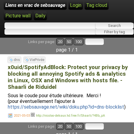
Liens en vrac de sebsauvage
Login
Tag cloud
Picture wall
Daily
Links per page:
20
50
100
page 1 / 1
dns
ViePrivée
x0uid/SpotifyAdBlock: Protect your privacy by
blocking all annoying Spotify ads & analytics
in Linux, OSX and Windows with hosts file. -
Shaarli de Riduidel
Sous le coude pour étude ultérieure. Merci !
(pour éventuellement l'ajouter à
https://sebsauvage.net/wiki/doku.php?id=dns-blocklist
)
2021-05-03
http://nicolas-delsaux.hd.free.fr/Shaarli/?4Bb_pA
Links per page:
20
50
100