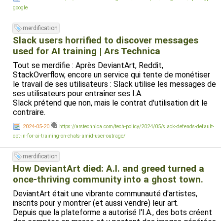
google
merdification
Slack users horrified to discover messages
used for AI training | Ars Technica
Tout se merdifie : Après DeviantArt, Reddit,
StackOverflow, encore un service qui tente de monétiser
le travail de ses utilisateurs : Slack utilise les messages de
ses utilisateurs pour entraîner ses I.A.
Slack prétend que non, mais le contrat d'utilisation dit le
contraire.
2024-05-20
https://arstechnica.com/tech-policy/2024/05/slack-defends-default-
opt-in-for-ai-training-on-chats-amid-user-outrage/
merdification
How DeviantArt died: A.I. and greed turned a
once-thriving community into a ghost town.
DeviantArt était une vibrante communauté d'artistes,
inscrits pour y montrer (et aussi vendre) leur art.
Depuis que la plateforme a autorisé l'I.A., des bots créent