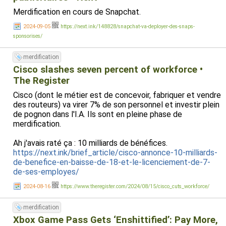
Merdification en cours de Snapchat.
2024-09-05
https://next.ink/148828/snapchat-va-deployer-des-snaps-
sponsorises/
merdification
Cisco slashes seven percent of workforce •
The Register
Cisco (dont le métier est de concevoir, fabriquer et vendre
des routeurs) va virer 7% de son personnel et investir plein
de pognon dans l'I.A. Ils sont en pleine phase de
merdification.
Ah j'avais raté ça : 10 milliards de bénéfices.
https://next.ink/brief_article/cisco-annonce-10-milliards-
de-benefice-en-baisse-de-18-et-le-licenciement-de-7-
de-ses-employes/
2024-08-16
https://www.theregister.com/2024/08/15/cisco_cuts_workforce/
merdification
Xbox Game Pass Gets ‘Enshittified’: Pay More,