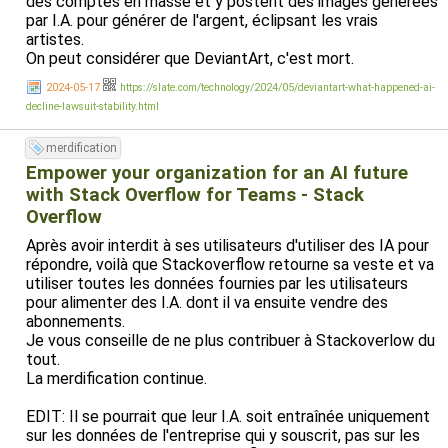
des comptes en masse et y postent des images générées
par I.A. pour générer de l'argent, éclipsant les vrais
artistes.
On peut considérer que DeviantArt, c'est mort.
2024-05-17
https://slate.com/technology/2024/05/deviantart-what-happened-ai-
decline-lawsuit-stability.html
merdification
Empower your organization for an AI future
with Stack Overflow for Teams - Stack
Overflow
Après avoir interdit à ses utilisateurs d'utiliser des IA pour
répondre, voilà que Stackoverflow retourne sa veste et va
utiliser toutes les données fournies par les utilisateurs
pour alimenter des I.A. dont il va ensuite vendre des
abonnements.
Je vous conseille de ne plus contribuer à Stackoverlow du
tout.
La merdification continue.
EDIT: Il se pourrait que leur I.A. soit entraînée uniquement
sur les données de l'entreprise qui y souscrit, pas sur les