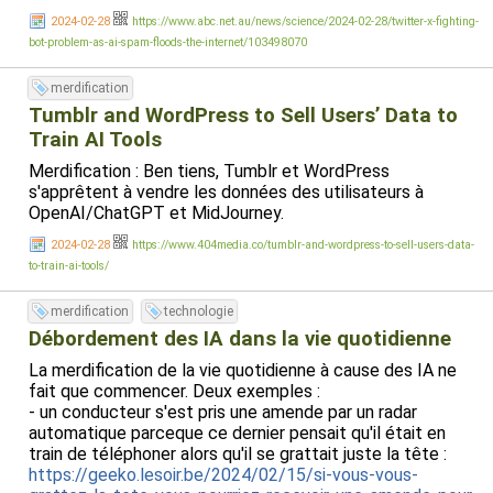
2024-02-28
https://www.abc.net.au/news/science/2024-02-28/twitter-x-fighting-
bot-problem-as-ai-spam-floods-the-internet/103498070
merdification
Tumblr and WordPress to Sell Users’ Data to
Train AI Tools
Merdification : Ben tiens, Tumblr et WordPress
s'apprêtent à vendre les données des utilisateurs à
OpenAI/ChatGPT et MidJourney.
2024-02-28
https://www.404media.co/tumblr-and-wordpress-to-sell-users-data-
to-train-ai-tools/
merdification
technologie
Débordement des IA dans la vie quotidienne
La merdification de la vie quotidienne à cause des IA ne
fait que commencer. Deux exemples :
- un conducteur s'est pris une amende par un radar
automatique parceque ce dernier pensait qu'il était en
train de téléphoner alors qu'il se grattait juste la tête :
https://geeko.lesoir.be/2024/02/15/si-vous-vous-