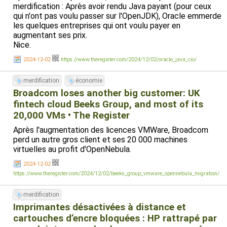
merdification : Après avoir rendu Java payant (pour ceux
qui n'ont pas voulu passer sur l'OpenJDK), Oracle emmerde
les quelques entreprises qui ont voulu payer en
augmentant ses prix.
Nice.
2024-12-02
https://www.theregister.com/2024/12/02/oracle_java_cio/
merdification
économie
Broadcom loses another big customer: UK
fintech cloud Beeks Group, and most of its
20,000 VMs • The Register
Après l'augmentation des licences VMWare, Broadcom
perd un autre gros client et ses 20 000 machines
virtuelles au profit d'OpenNebula.
2024-12-02
https://www.theregister.com/2024/12/02/beeks_group_vmware_opennebula_migration/
merdification
Imprimantes désactivées à distance et
cartouches d’encre bloquées : HP rattrapé par