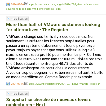
2024-09-26
https://arstechnica.com/gadgets/2024/09/lg-tvs-continue-down-
advertising-rabbit-hole-with-new-screensaver-ads/
merdification
More than half of VMware customers looking
for alternatives • The Register
VMWare a changé ses tarifs il y a quelques mois. Non
seulement ils arrêtent les licences perpétuelles pour
passer à un système d'abonnement (donc payer payer
payer toujours payer tant que vous utilisez le logiciel),
mais ils en ont aussi profité pour monter les prix. Certains
clients se retrouvent avec une facture multipliée par trois.
Une étude récente montre que 48,7% des clients de
VMWare envisagent de partir chez la concurrence.
À vouloir trop de pognon, les actionnaires mettent la boîte
en mode merdification. Comme Reddit, par exemple.
2024-09-16
https://www.theregister.com/2024/09/11/civo_vmware_research/
merdification
Snapchat se cherche de nouveaux leviers
publicitaires - Next