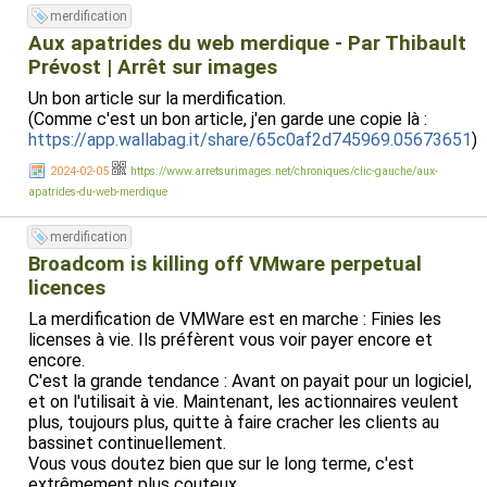
merdification
Aux apatrides du web merdique - Par Thibault
Prévost | Arrêt sur images
Un bon article sur la merdification.
(Comme c'est un bon article, j'en garde une copie là :
https://app.wallabag.it/share/65c0af2d745969.05673651
)
2024-02-05
https://www.arretsurimages.net/chroniques/clic-gauche/aux-
apatrides-du-web-merdique
merdification
Broadcom is killing off VMware perpetual
licences
La merdification de VMWare est en marche : Finies les
licenses à vie. Ils préfèrent vous voir payer encore et
encore.
C'est la grande tendance : Avant on payait pour un logiciel,
et on l'utilisait à vie. Maintenant, les actionnaires veulent
plus, toujours plus, quitte à faire cracher les clients au
bassinet continuellement.
Vous vous doutez bien que sur le long terme, c'est
extrêmement plus couteux.