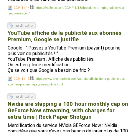
2024-11-14
https://9to5mac.com/2024/11/13/threads-is-bringing-ads-to-your-
feeds-very-soon/
merdification
YouTube affiche de la publicité aux abonnés
Premium, Google se justifie
Google : " Passez à YouTube Premium (payant) pour ne
plus voir de publicités ! "
YouTube Premium : Affiche des publicités.
On est en pleine merdification.
Ça se voit que Google a besoin de fric ?
2024-11-13
https://www.phonandroid.com/youtube-affiche-de-la-publicite-aux-
abonnes-premium-google-se-justifie.html
merdification
Nvidia are slapping a 100-hour monthly cap on
GeForce Now streaming, with charges for
extra time | Rock Paper Shotgun
Merdification du service NVidia GEForce Now : NVidia
considère que vous n'avez pas besoin de jouer plus de 100