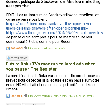
données publique de Stackoverflow. Mais leur marketting
n'est pas clair.
EDIT : Les utilisateurs de Stackoverflow se rebellent, et
ça ne se passe pas bien :
https://build5nines.com/stack-overflow-upset-over-
users-deleting-answers-after-openai-partnership/
https://www.theregister.com/2024/05/09/stack_overflow
Je pense qu'ils sont partis pour se mettre toute leur
communauté à dos, comme pour Reddit.
2024-05-06
https://stackoverflow.co/teams/ai/
merdification
Future Roku TVs may run tailored ads when
you pause • The Register
La merdification de Roku est en cours : Ils ont déposé un
brevet pour détecter si la lecture est en pause sur votre
écran HDMI, et afficher alors de la publicité par dessus
l'image.
2024-04-19
https://www.theregister.com/2024/04/17/roku_tv_ad_patent/