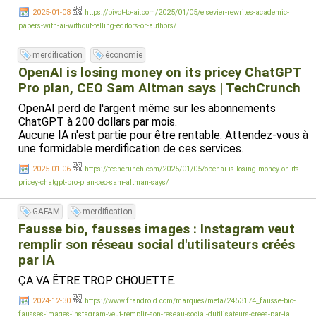
2025-01-08
https://pivot-to-ai.com/2025/01/05/elsevier-rewrites-academic-
papers-with-ai-without-telling-editors-or-authors/
merdification
économie
OpenAI is losing money on its pricey ChatGPT
Pro plan, CEO Sam Altman says | TechCrunch
OpenAI perd de l'argent même sur les abonnements
ChatGPT à 200 dollars par mois.
Aucune IA n'est partie pour être rentable. Attendez-vous à
une formidable merdification de ces services.
2025-01-06
https://techcrunch.com/2025/01/05/openai-is-losing-money-on-its-
pricey-chatgpt-pro-plan-ceo-sam-altman-says/
GAFAM
merdification
Fausse bio, fausses images : Instagram veut
remplir son réseau social d'utilisateurs créés
par IA
ÇA VA ÊTRE TROP CHOUETTE.
2024-12-30
https://www.frandroid.com/marques/meta/2453174_fausse-bio-
fausses-images-instagram-veut-remplir-son-reseau-social-dutilisateurs-crees-par-ia