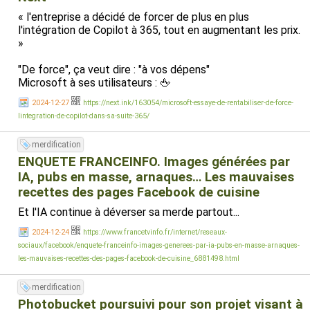
« l'entreprise a décidé de forcer de plus en plus
l'intégration de Copilot à 365, tout en augmentant les prix.
»
"De force", ça veut dire : "à vos dépens"
Microsoft à ses utilisateurs : 🖕
2024-12-27
https://next.ink/163054/microsoft-essaye-de-rentabiliser-de-force-
lintegration-de-copilot-dans-sa-suite-365/
merdification
ENQUETE FRANCEINFO. Images générées par
IA, pubs en masse, arnaques… Les mauvaises
recettes des pages Facebook de cuisine
Et l'IA continue à déverser sa merde partout...
2024-12-24
https://www.francetvinfo.fr/internet/reseaux-
sociaux/facebook/enquete-franceinfo-images-generees-par-ia-pubs-en-masse-arnaques-
les-mauvaises-recettes-des-pages-facebook-de-cuisine_6881498.html
merdification
Photobucket poursuivi pour son projet visant à