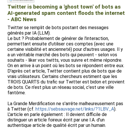
Twitter is becoming a 'ghost town' of bots as
AI-generated spam content floods the internet
- ABC News
Twitter se remplit de bots postant des messages
générés par IA (LLM).
Le but ? Probablement de générer de l'interaction,
permettant ensuite d'utiliser ces comptes (avec une
certaine visibilité et ancienneté) pour d'autres usages. Il y
a un véritable marché des bots qui peuvent - selon vos
souhaits - liker vos twitts, vous suivre et même répondre.
On en arrive à un point où les bots se répondent entre eux.
D'après cet article, Twitter contient plus de bots que de
vrais utilisateurs. Certains chercheurs estiment que les
TROIS QUARTS du trafic sur Twitter est bidon et provient
de bots. Ce n'est plus un réseau social, c'est une ville
fantôme.
La Grande Merdification ne s'arrête malheureusement pas
à Twitter (cf.
https://sebsauvage.net/links/?1LBV_A
).
L'article en parle également : Il devient difficile de
distinguer un article foireux écrit par une I.A. d'un
authentique article de qualité écrit par un humain.