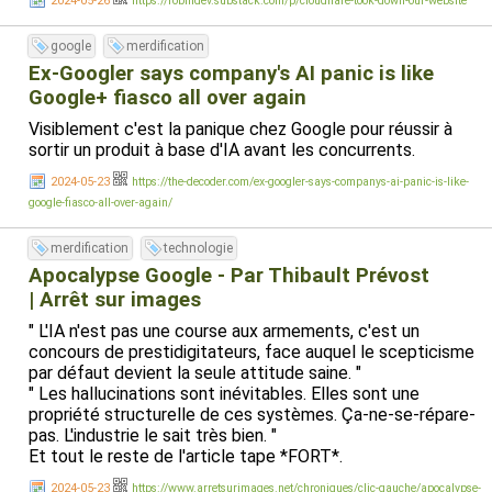
2024-05-26
https://robindev.substack.com/p/cloudflare-took-down-our-website
google
merdification
Ex-Googler says company's AI panic is like
Google+ fiasco all over again
Visiblement c'est la panique chez Google pour réussir à
sortir un produit à base d'IA avant les concurrents.
2024-05-23
https://the-decoder.com/ex-googler-says-companys-ai-panic-is-like-
google-fiasco-all-over-again/
merdification
technologie
Apocalypse Google - Par Thibault Prévost
| Arrêt sur images
" L'IA n'est pas une course aux armements, c'est un
concours de prestidigitateurs, face auquel le scepticisme
par défaut devient la seule attitude saine. "
" Les hallucinations sont inévitables. Elles sont une
propriété structurelle de ces systèmes. Ça-ne-se-répare-
pas. L'industrie le sait très bien. "
Et tout le reste de l'article tape *FORT*.
2024-05-23
https://www.arretsurimages.net/chroniques/clic-gauche/apocalypse-