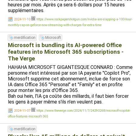
heures par mois. Après ça sera 6 dollars pour 15 heures
supplémentaires.
2024-11-10
https://www.rockpapershotgun.com/nvidia-are-slapping-a-100-hour-
monthly-cap-on-geforce-now-streaming-with-charges-for-extra-time
merdification
Microsoft
Microsoft is bundling its AI-powered Office
features into Microsoft 365 subscriptions -
The Verge
HAHAHA MICROSOFT GIGANTESQUE CONNARD : Comme
personne n'est intéressé par son IA payante "Copilot Pro",
Microsoft supprime cet abonnement, inclue de force son
IA dans Office 365 "Personal" et "Family" et en profite
pour monter les prix d'Office 365.
Bah oui hein, l'IA ça coûte des milliards, il faut bien forcer
les gens à payer même s'ils n'en veulent pas.
2024-11-07
https://www.theverge.com/2024/11/7/24290268/microsoft-copilot-
office-features-microsoft-365
merdification