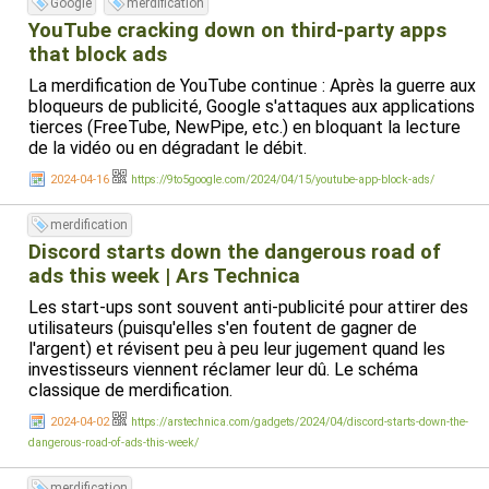
Google
merdification
YouTube cracking down on third-party apps
that block ads
La merdification de YouTube continue : Après la guerre aux
bloqueurs de publicité, Google s'attaques aux applications
tierces (FreeTube, NewPipe, etc.) en bloquant la lecture
de la vidéo ou en dégradant le débit.
2024-04-16
https://9to5google.com/2024/04/15/youtube-app-block-ads/
merdification
Discord starts down the dangerous road of
ads this week | Ars Technica
Les start-ups sont souvent anti-publicité pour attirer des
utilisateurs (puisqu'elles s'en foutent de gagner de
l'argent) et révisent peu à peu leur jugement quand les
investisseurs viennent réclamer leur dû. Le schéma
classique de merdification.
2024-04-02
https://arstechnica.com/gadgets/2024/04/discord-starts-down-the-
dangerous-road-of-ads-this-week/
merdification