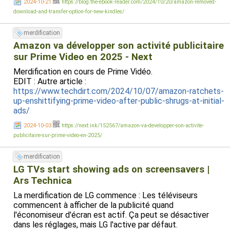
2024-10-21
https://blog.the-ebook-reader.com/2024/10/20/amazon-removed-
download-and-transfer-option-for-new-kindles/
merdification
Amazon va développer son activité publicitaire
sur Prime Video en 2025 - Next
Merdification en cours de Prime Vidéo.
EDIT : Autre article :
https://www.techdirt.com/2024/10/07/amazon-ratchets-
up-enshittifying-prime-video-after-public-shrugs-at-initial-
ads/
2024-10-03
https://next.ink/152567/amazon-va-developper-son-activite-
publicitaire-sur-prime-video-en-2025/
merdification
LG TVs start showing ads on screensavers |
Ars Technica
La merdification de LG commence : Les téléviseurs
commencent à afficher de la publicité quand
l'économiseur d'écran est actif. Ça peut se désactiver
dans les réglages, mais LG l'active par défaut.