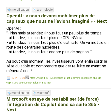
merdification
technologie
OpenAI : « nous devons mobiliser plus de
capitaux que nous ne l’avions imaginé » - Next
OpenAI :
"- Nan mais attendez il nous faut un peu plus de temps.
- attendez, ils nous faut plus de GPU NVidia.
- attendez, ils nous faut plus d'électricité. On va mettre en
route des centrales nucléaires.
- attendez, ils nous faut encore plus de pognon. "
Au bout d'un moment les investisseurs vont enfin sortir la
tête du sable et comprendre que cette fuite en avant ne
mènera à rien ?
2024-12-30
https://next.ink/163208/openai-nous-devons-mobiliser-plus-de-
capitaux-que-nous-ne-lavions-imagine/
merdification
Microsoft
Microsoft essaye de rentabiliser (de force)
l’intégration de Copilot dans sa suite 365 -
Next