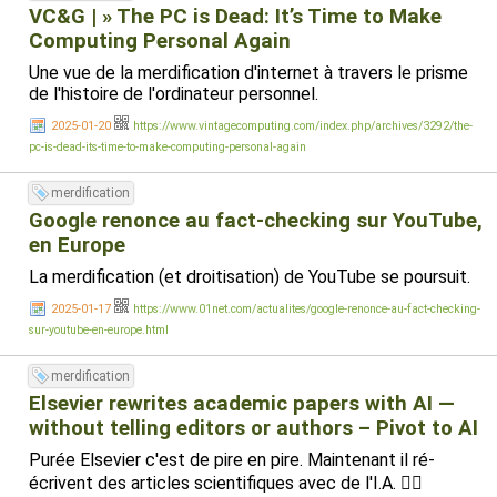
VC&G | » The PC is Dead: It’s Time to Make
Computing Personal Again
Une vue de la merdification d'internet à travers le prisme
de l'histoire de l'ordinateur personnel.
2025-01-20
https://www.vintagecomputing.com/index.php/archives/3292/the-
pc-is-dead-its-time-to-make-computing-personal-again
merdification
Google renonce au fact-checking sur YouTube,
en Europe
La merdification (et droitisation) de YouTube se poursuit.
2025-01-17
https://www.01net.com/actualites/google-renonce-au-fact-checking-
sur-youtube-en-europe.html
merdification
Elsevier rewrites academic papers with AI —
without telling editors or authors – Pivot to AI
Purée Elsevier c'est de pire en pire. Maintenant il ré-
écrivent des articles scientifiques avec de l'I.A. 🤦‍♂️