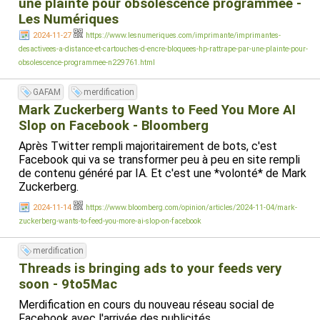
une plainte pour obsolescence programmée -
Les Numériques
2024-11-27
https://www.lesnumeriques.com/imprimante/imprimantes-
desactivees-a-distance-et-cartouches-d-encre-bloquees-hp-rattrape-par-une-plainte-pour-
obsolescence-programmee-n229761.html
GAFAM
merdification
Mark Zuckerberg Wants to Feed You More AI
Slop on Facebook - Bloomberg
Après Twitter rempli majoritairement de bots, c'est
Facebook qui va se transformer peu à peu en site rempli
de contenu généré par IA. Et c'est une *volonté* de Mark
Zuckerberg.
2024-11-14
https://www.bloomberg.com/opinion/articles/2024-11-04/mark-
zuckerberg-wants-to-feed-you-more-ai-slop-on-facebook
merdification
Threads is bringing ads to your feeds very
soon - 9to5Mac
Merdification en cours du nouveau réseau social de
Facebook avec l'arrivée des publicités.