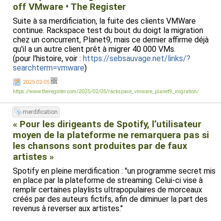
off VMware • The Register
Suite à sa merdificiation, la fuite des clients VMWare
continue. Rackspace test du bout du doigt la migration
chez un concurrent, Planet9, mais ce dernier affirme déjà
qu'il a un autre client prêt à migrer 40 000 VMs.
(pour l'histoire, voir :
https://sebsauvage.net/links/?
searchterm=vmware
)
2025-02-05
https://www.theregister.com/2025/02/05/rackspace_vmware_planet9_migration/
merdification
« Pour les dirigeants de Spotify, l’utilisateur
moyen de la plateforme ne remarquera pas si
les chansons sont produites par de faux
artistes »
Spotify en pleine merdification : "un programme secret mis
en place par la plateforme de streaming. Celui-ci vise à
remplir certaines playlists ultrapopulaires de morceaux
créés par des auteurs fictifs, afin de diminuer la part des
revenus à reverser aux artistes."