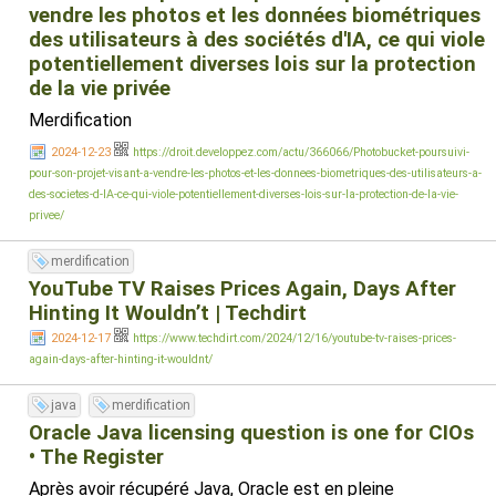
vendre les photos et les données biométriques
des utilisateurs à des sociétés d'IA, ce qui viole
potentiellement diverses lois sur la protection
de la vie privée
Merdification
2024-12-23
https://droit.developpez.com/actu/366066/Photobucket-poursuivi-
pour-son-projet-visant-a-vendre-les-photos-et-les-donnees-biometriques-des-utilisateurs-a-
des-societes-d-IA-ce-qui-viole-potentiellement-diverses-lois-sur-la-protection-de-la-vie-
privee/
merdification
YouTube TV Raises Prices Again, Days After
Hinting It Wouldn’t | Techdirt
2024-12-17
https://www.techdirt.com/2024/12/16/youtube-tv-raises-prices-
again-days-after-hinting-it-wouldnt/
java
merdification
Oracle Java licensing question is one for CIOs
• The Register
Après avoir récupéré Java, Oracle est en pleine