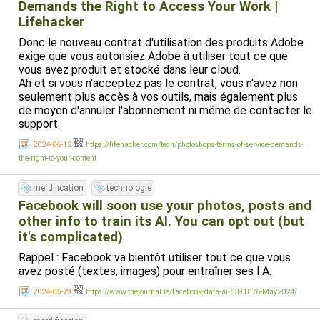
Demands the Right to Access Your Work |
Lifehacker
Donc le nouveau contrat d'utilisation des produits Adobe
exige que vous autorisiez Adobe à utiliser tout ce que
vous avez produit et stocké dans leur cloud.
Ah et si vous n'acceptez pas le contrat, vous n'avez non
seulement plus accès à vos outils, mais également plus
de moyen d'annuler l'abonnement ni même de contacter le
support.
2024-06-12
https://lifehacker.com/tech/photoshops-terms-of-service-demands-
the-right-to-your-content
merdification
technologie
Facebook will soon use your photos, posts and
other info to train its AI. You can opt out (but
it's complicated)
Rappel : Facebook va bientôt utiliser tout ce que vous
avez posté (textes, images) pour entraîner ses I.A.
2024-05-29
https://www.thejournal.ie/facebook-data-ai-6391876-May2024/