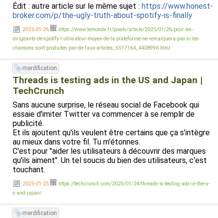
Édit : autre article sur le même sujet :
https://www.honest-
broker.com/p/the-ugly-truth-about-spotify-is-finally
2025-01-26
https://www.lemonde.fr/pixels/article/2025/01/26/pour-les-
dirigeants-de-spotify-l-utilisateur-moyen-de-la-plateforme-ne-remarquera-pas-si-les-
chansons-sont-produites-par-de-faux-artistes_6517164_4408996.html
merdification
Threads is testing ads in the US and Japan |
TechCrunch
Sans aucune surprise, le réseau social de Facebook qui
essaie d'imiter Twitter va commencer à se remplir de
publicité.
Et ils ajoutent qu'ils veulent être certains que ça s'intègre
au mieux dans votre fil. Tu m'étonnes.
C'est pour "aider les utilisateurs à découvrir des marques
qu'ils aiment". Un tel soucis du bien des utilisateurs, c'est
touchant.
2025-01-25
https://techcrunch.com/2025/01/24/threads-is-testing-ads-in-the-u-
s-and-japan/
merdification