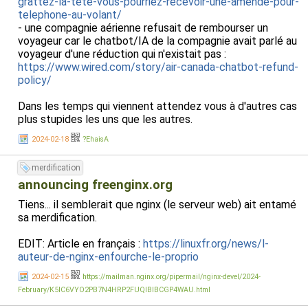
grattez-la-tete-vous-pourriez-recevoir-une-amende-pour-
telephone-au-volant/
- une compagnie aérienne refusait de rembourser un
voyageur car le chatbot/IA de la compagnie avait parlé au
voyageur d'une réduction qui n'existait pas :
https://www.wired.com/story/air-canada-chatbot-refund-
policy/
Dans les temps qui viennent attendez vous à d'autres cas
plus stupides les uns que les autres.
2024-02-18
?EhaisA
merdification
announcing freenginx.org
Tiens... il semblerait que nginx (le serveur web) ait entamé
sa merdification.
EDIT: Article en français :
https://linuxfr.org/news/l-
auteur-de-nginx-enfourche-le-proprio
2024-02-15
https://mailman.nginx.org/pipermail/nginx-devel/2024-
February/K5IC6VYO2PB7N4HRP2FUQIBIBCGP4WAU.html