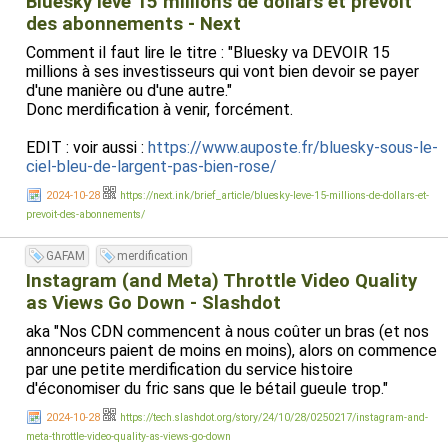
Bluesky lève 15 millions de dollars et prévoit
des abonnements - Next
Comment il faut lire le titre : "Bluesky va DEVOIR 15
millions à ses investisseurs qui vont bien devoir se payer
d'une manière ou d'une autre."
Donc merdification à venir, forcément.
EDIT : voir aussi :
https://www.auposte.fr/bluesky-sous-le-
ciel-bleu-de-largent-pas-bien-rose/
2024-10-28
https://next.ink/brief_article/bluesky-leve-15-millions-de-dollars-et-
prevoit-des-abonnements/
GAFAM
merdification
Instagram (and Meta) Throttle Video Quality
as Views Go Down - Slashdot
aka "Nos CDN commencent à nous coûter un bras (et nos
annonceurs paient de moins en moins), alors on commence
par une petite merdification du service histoire
d'économiser du fric sans que le bétail gueule trop."
2024-10-28
https://tech.slashdot.org/story/24/10/28/0250217/instagram-and-
meta-throttle-video-quality-as-views-go-down