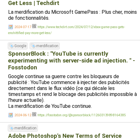
Get Less | Techdirt
La merdification du Microsoft GamePass : Plus cher, moins
de fonctionnalités.
2024-07-17
https://www.techdirt.com/2024/07/12/xbox-game-pass-gets-
enshittified-pay-more-get-less/
Google
merdification
SponsorBlock : "YouTube is currently
experimenting with server-side ad injection. " -
Fosstodon
Google continue sa guerre contre les bloqueurs de
publicité : YouTube commence à injecter des publicités
directement dans le flux vidéo (ce qui décale les
timestamps et rend le blocage des publicités impossible à
l'heure actuelle).
La merdification de YouTube continue.
2024-06-12
https://fosstodon.org/@sponsorblock/112603139898164385
merdification
Adobe Photoshop's New Terms of Service