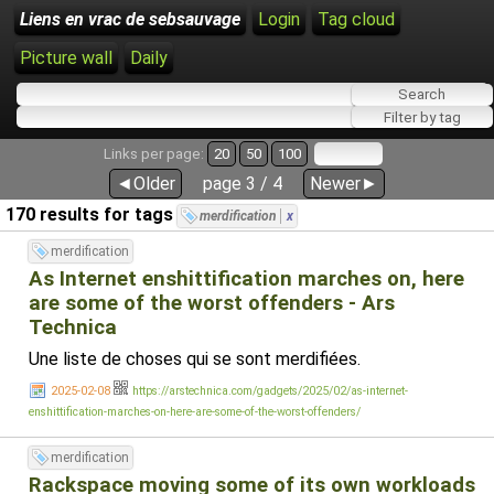
Liens en vrac de sebsauvage
Login
Tag cloud
Picture wall
Daily
Links per page:
20
50
100
◄Older
page 3 / 4
Newer►
170 results for tags
merdification
x
merdification
As Internet enshittification marches on, here
are some of the worst offenders - Ars
Technica
Une liste de choses qui se sont merdifiées.
2025-02-08
https://arstechnica.com/gadgets/2025/02/as-internet-
enshittification-marches-on-here-are-some-of-the-worst-offenders/
merdification
Rackspace moving some of its own workloads