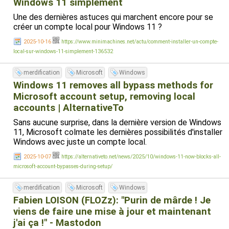
Windows 11 simplement
Une des dernières astuces qui marchent encore pour se
créer un compte local pour Windows 11 ?
2025-10-16
https://www.minimachines.net/actu/comment-installer-un-compte-
local-sur-windows-11-simplement-136532
merdification
Microsoft
Windows
Windows 11 removes all bypass methods for
Microsoft account setup, removing local
accounts | AlternativeTo
Sans aucune surprise, dans la dernière version de Windows
11, Microsoft colmate les dernières possibilités d'installer
Windows avec juste un compte local.
2025-10-07
https://alternativeto.net/news/2025/10/windows-11-now-blocks-all-
microsoft-account-bypasses-during-setup/
merdification
Microsoft
Windows
Fabien LOISON (FLOZz): "Purin de mârde ! Je
viens de faire une mise à jour et maintenant
j'ai ça !" - Mastodon