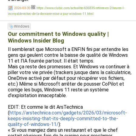
2026-03-30
https://www.clubic.com/actualite-606835-retiree-en-2-heures-l-
incroyable-echec-de-la-derniere-mise-a-jour-windows-11.html
Windows
Our commitment to Windows quality |
Windows Insider Blog
Il semblerait que Microsoft a ENFIN fini par entendre les
gens qui geulent contre la baisse de qualité de Windows
11 et l'IA fourrée partout. Il était temps.
Mais ça reste des promesses. Et Windows va continuer à
piller votre vie privée (trackers jusque dans la calculatrice,
OneDrive activé par défaut pour récupérer vos fichiers,
etc.) Même si Microsoft arrêter de pousser CoPilot et
corrige les bugs, Windows 11 reste un système
d'exploitation innaceptable.
EDIT: Et comme le dit ArsTechnica
(
https://arstechnica.com/gadgets/2026/03/microsoft-
keeps-insisting-that-its-deeply-committed-to-the-
quality-of-windows-11/
):
« Si vous mangiez dans un restaurant et que le chef
sortait plusieurs fois de la cuisine pour proclamer