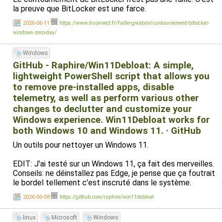
la preuve que BitLocker est une farce.
2026-06-11
https://www.it-connect.fr/faille-greatxml-contournement-bitlocker-
windows-zero-day/
Windows
GitHub - Raphire/Win11Debloat: A simple,
lightweight PowerShell script that allows you
to remove pre-installed apps, disable
telemetry, as well as perform various other
changes to declutter and customize your
Windows experience. Win11Debloat works for
both Windows 10 and Windows 11. · GitHub
Un outils pour nettoyer un Windows 11.
EDIT: J'ai testé sur un Windows 11, ça fait des merveilles.
Conseils: ne déinstallez pas Edge, je pense que ça foutrait
le bordel tellement c'est inscruté dans le système.
2026-06-08
https://github.com/raphire/win11debloat
linux
Microsoft
Windows