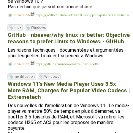
de Windows 10 ?
Pas certain que ça soit une bonne chose.
2026-06-26
https://goodtech.info/windows-10-fin-support-april-alternative-linux/
linux
Windows
GitHub - nbeaver/why-linux-is-better: Objective
reasons to prefer Linux to Windows. · GitHub
Les raisons techniques - documentées et argumentées -
pour lesquelles Linux est supérieur à Windows.
2026-06-21
https://github.com/nbeaver/why-linux-is-better
merdification
Windows
Windows 11's New Media Player Uses 3.5x
More RAM, Charges for Popular Video Codecs |
Extremetech
Des nouvelles de l'amélioration de Windows 11 : Le média-
player va mettre 50% de temps en plus à démarrer, va
bouffer 3,5 fois plus de RAM, et Microsoft va retirer les
codecs H265 et AC3 pour les proposer de manière
payante.