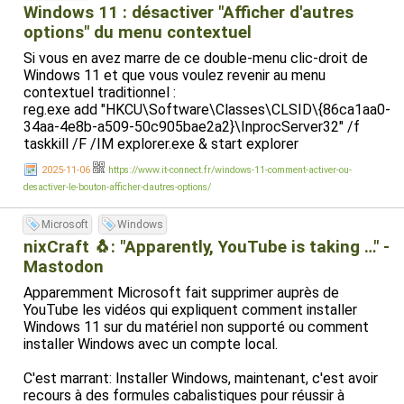
Windows 11 : désactiver "Afficher d'autres
options" du menu contextuel
Si vous en avez marre de ce double-menu clic-droit de
Windows 11 et que vous voulez revenir au menu
contextuel traditionnel :
reg.exe add "HKCU\Software\Classes\CLSID\{86ca1aa0-
34aa-4e8b-a509-50c905bae2a2}\InprocServer32" /f
taskkill /F /IM explorer.exe & start explorer
2025-11-06
https://www.it-connect.fr/windows-11-comment-activer-ou-
desactiver-le-bouton-afficher-dautres-options/
Microsoft
Windows
nixCraft 🐧: "Apparently, YouTube is taking …" -
Mastodon
Apparemment Microsoft fait supprimer auprès de
YouTube les vidéos qui expliquent comment installer
Windows 11 sur du matériel non supporté ou comment
installer Windows avec un compte local.
C'est marrant: Installer Windows, maintenant, c'est avoir
recours à des formules cabalistiques pour réussir à