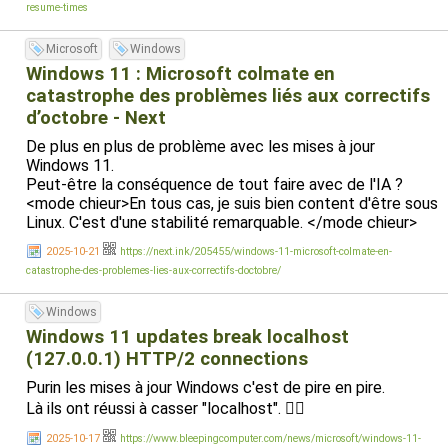
resume-times
Microsoft
Windows
Windows 11 : Microsoft colmate en
catastrophe des problèmes liés aux correctifs
d’octobre - Next
De plus en plus de problème avec les mises à jour
Windows 11.
Peut-être la conséquence de tout faire avec de l'IA ?
<mode chieur>En tous cas, je suis bien content d'être sous
Linux. C'est d'une stabilité remarquable. </mode chieur>
2025-10-21
https://next.ink/205455/windows-11-microsoft-colmate-en-
catastrophe-des-problemes-lies-aux-correctifs-doctobre/
Windows
Windows 11 updates break localhost
(127.0.0.1) HTTP/2 connections
Purin les mises à jour Windows c'est de pire en pire.
Là ils ont réussi à casser "localhost". 🤦‍♂️
2025-10-17
https://www.bleepingcomputer.com/news/microsoft/windows-11-