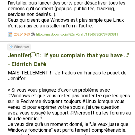
l'installer, puis lancer des sorts pour désactiver tous les
démons qu'il contient (popups, publicités, tracking,
services non désirés...).
Ceux qui disent que Windows est plus simple que Linux
n'ont jamais eu à installer ni l'un ni l'autre.
2025-10-29
https://mastodon.social/@nixCraft/115457209787883811
Windows
Jennifer🏳️‍⚧️: "If you complain that you have …"
- Eldritch Café
MAIS TELLEMENT ! Je traduis en Français le pouet de
Jennifer:
« Si vous vous plaignez d'avoir un problème avec
#Windows et que vous n'êtes pas content⋅e que les gens
sur le Fediverse évoquent toujours #Linux lorsque vous
venez ici pour exprimer votre soucis, j'ai une question :
avez-vous essayé le support #Microsoft ou les forums au
lieu de venir ici ?
Je veux dire qu'à un moment donné, le "Je veux juste que
Windows fonctionne" est parfaitement compréhensible,