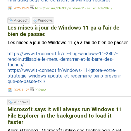
2025-12-29
https://next.ink/216335/windows-11-la-chienlit-de-2025/
Microsoft
Windows
Les mises à jour de Windows 11 ça a l'air de
bien de passer.
Les mises à jour de Windows 11 ça a l'air de bien de passer
:
https://www.it-connect.fr/ce-bug-windows-11-24h2-
rend-inutilisable-le-menu-demarrer-et-la-barre-des-
taches/
https://www.it-connect.fr/windows-11-ignore-votre-
strategie-windows-update-et-redemarre-sans-prevenir-
que-se-passe-t-il/
2025-11-26
?FRtosA
Windows
Microsoft says it will always run Windows 11
File Explorer in the background to load it
faster
Alors attendez : Microsoft utilise des technologie WEB