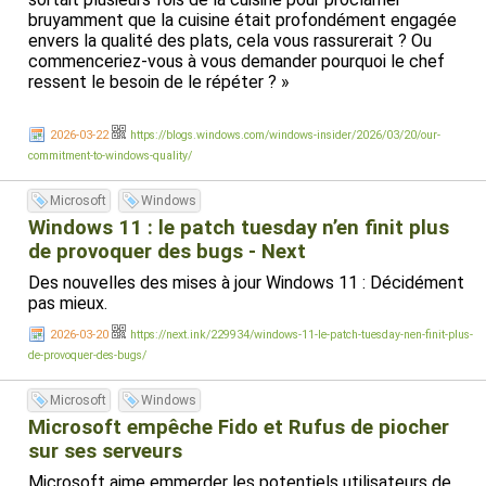
bruyamment que la cuisine était profondément engagée
envers la qualité des plats, cela vous rassurerait ? Ou
commenceriez-vous à vous demander pourquoi le chef
ressent le besoin de le répéter ? »
EDIT: Ou comme le présentent certains, c'est une relation
2026-03-22
https://blogs.windows.com/windows-insider/2026/03/20/our-
toxique: C'est le mec qui t'offre des fleurs après t'avoir
commitment-to-windows-quality/
tapé dessus :
https://www.sambent.com/microsofts-plan-
to-fix-windows-11-is-gaslighting/
Microsoft
Windows
Cet article énumère tous les abus de Microsoft dans
Windows 11, et tout ce qui ne va pas changer.
Windows 11 : le patch tuesday n’en finit plus
de provoquer des bugs - Next
Des nouvelles des mises à jour Windows 11 : Décidément
pas mieux.
2026-03-20
https://next.ink/229934/windows-11-le-patch-tuesday-nen-finit-plus-
de-provoquer-des-bugs/
Microsoft
Windows
Microsoft empêche Fido et Rufus de piocher
sur ses serveurs
Microsoft aime emmerder les potentiels utilisateurs de