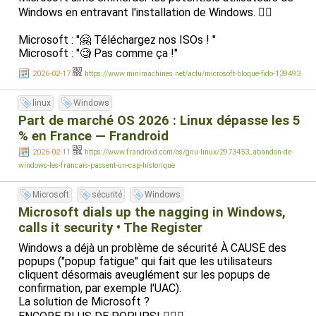
Windows en entravant l'installation de Windows. 🤷‍♂️
Microsoft : "🤗 Téléchargez nos ISOs ! "
Microsoft : "🧐 Pas comme ça !"
2026-02-17
https://www.minimachines.net/actu/microsoft-bloque-fido-139493
linux
Windows
Part de marché OS 2026 : Linux dépasse les 5
% en France — Frandroid
2026-02-11
https://www.frandroid.com/os/gnu-linux/2973453_abandon-de-
windows-les-francais-passent-un-cap-historique
Microsoft
sécurité
Windows
Microsoft dials up the nagging in Windows,
calls it security • The Register
Windows a déjà un problème de sécurité À CAUSE des
popups ("popup fatigue" qui fait que les utilisateurs
cliquent désormais aveuglément sur les popups de
confirmation, par exemple l'UAC).
La solution de Microsoft ?