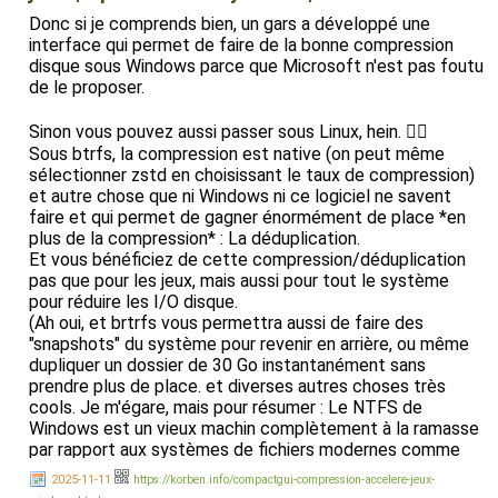
Donc si je comprends bien, un gars a développé une
interface qui permet de faire de la bonne compression
disque sous Windows parce que Microsoft n'est pas foutu
de le proposer.
Sinon vous pouvez aussi passer sous Linux, hein. 🤷‍♂️
Sous btrfs, la compression est native (on peut même
sélectionner zstd en choisissant le taux de compression)
et autre chose que ni Windows ni ce logiciel ne savent
faire et qui permet de gagner énormément de place *en
plus de la compression* : La déduplication.
Et vous bénéficiez de cette compression/déduplication
pas que pour les jeux, mais aussi pour tout le système
pour réduire les I/O disque.
(Ah oui, et brtrfs vous permettra aussi de faire des
"snapshots" du système pour revenir en arrière, ou même
dupliquer un dossier de 30 Go instantanément sans
prendre plus de place. et diverses autres choses très
cools. Je m'égare, mais pour résumer : Le NTFS de
Windows est un vieux machin complètement à la ramasse
par rapport aux systèmes de fichiers modernes comme
btrfs, zfs ou bcachefs).
2025-11-11
https://korben.info/compactgui-compression-accelere-jeux-