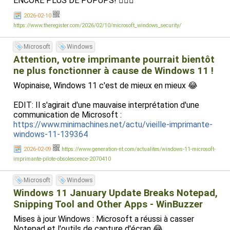
ENCORE PLUS DE POPUPS! 🤦🏻‍♂️
2026-02-10
https://www.theregister.com/2026/02/10/microsoft_windows_security/
Microsoft
Windows
Attention, votre imprimante pourrait bientôt
ne plus fonctionner à cause de Windows 11 !
Wopinaise, Windows 11 c'est de mieux en mieux 😂
EDIT: Il s'agirait d'une mauvaise interprétation d'une
communication de Microsoft :
https://www.minimachines.net/actu/vieille-imprimante-
windows-11-139364
2026-02-09
https://www.generation-nt.com/actualites/windows-11-microsoft-
imprimante-pilote-obsolescence-2070410
Microsoft
Windows
Windows 11 January Update Breaks Notepad,
Snipping Tool and Other Apps - WinBuzzer
Mises à jour Windows : Microsoft a réussi à casser
Notepad et l'outils de capture d'écran 😂