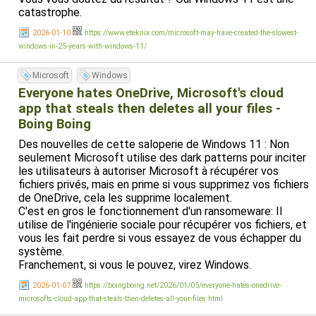
catastrophe.
2026-01-10
https://www.eteknix.com/microsoft-may-have-created-the-slowest-
windows-in-25-years-with-windows-11/
Microsoft
Windows
Everyone hates OneDrive, Microsoft's cloud
app that steals then deletes all your files -
Boing Boing
Des nouvelles de cette saloperie de Windows 11 : Non
seulement Microsoft utilise des dark patterns pour inciter
les utilisateurs à autoriser Microsoft à récupérer vos
fichiers privés, mais en prime si vous supprimez vos fichiers
de OneDrive, cela les supprime localement.
C'est en gros le fonctionnement d'un ransomeware: Il
utilise de l'ingénierie sociale pour récupérer vos fichiers, et
vous les fait perdre si vous essayez de vous échapper du
système.
Franchement, si vous le pouvez, virez Windows.
2026-01-07
https://boingboing.net/2026/01/05/everyone-hates-onedrive-
microsofts-cloud-app-that-steals-then-deletes-all-your-files.html