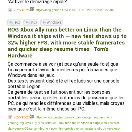
"Activer le démarrage rapide".
2025-10-26
https://blog.genma.fr/?PC-Dell-XPS13-9315-sous-Ubuntu
jeux
linux
Windows
ROG Xbox Ally runs better on Linux than the
Windows it ships with — new test shows up to
32% higher FPS, with more stable framerates
and quicker sleep resume times | Tom's
Hardware
Ça commence à se voir (et pas qu'une seule fois) que
Linux permet d'avoir de meilleures performances que
Windows dans les jeux.
Des tests avaient déjà été effectués sur une console
portable Legion.
Ce genre de test se fait souvent sur les consoles
portables, parce qu'elles ont moins de puissance que les
PC, ce qui rend les différences plus visibles, mais croyez
bien que c'est la même chose sur PC.
2025-10-23
https://www.tomshardware.com/video-games/handheld-
gaming/rog-xbox-ally-runs-better-on-linux-than-the-windows-it-ships-with-new-test-
shows-up-to-32-percent-higher-fps-with-more-stable-framerates-and-quicker-sleep-