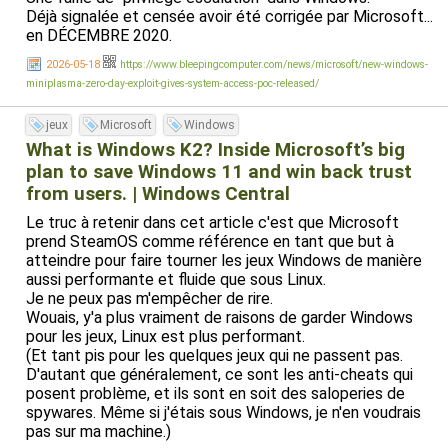
Déjà signalée et censée avoir été corrigée par Microsoft...
en DÉCEMBRE 2020.
2026-05-18
https://www.bleepingcomputer.com/news/microsoft/new-windows-
miniplasma-zero-day-exploit-gives-system-access-poc-released/
jeux
Microsoft
Windows
What is Windows K2? Inside Microsoft’s big
plan to save Windows 11 and win back trust
from users. | Windows Central
Le truc à retenir dans cet article c'est que Microsoft
prend SteamOS comme référence en tant que but à
atteindre pour faire tourner les jeux Windows de manière
aussi performante et fluide que sous Linux.
Je ne peux pas m'empêcher de rire.
Wouais, y'a plus vraiment de raisons de garder Windows
pour les jeux, Linux est plus performant.
(Et tant pis pour les quelques jeux qui ne passent pas.
D'autant que généralement, ce sont les anti-cheats qui
posent problème, et ils sont en soit des saloperies de
spywares. Même si j'étais sous Windows, je n'en voudrais
pas sur ma machine.)