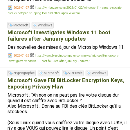
2026-01-27
https://winbuzzer.com/2026/01/22/windows-11-january-update-
breaks-notepad-snipping-tool-and-other-apps-xcxwbn/
Microsoft
Windows
Microsoft investigates Windows 11 boot
failures after January updates
Des nouvelles des mises à jour de Microslop Windows 11.
2026-01-25
https://www.bleepingcomputer.com/news/microsoft/microsoft-
investigates-windows-11-boot-failures-after-january-updates/
cryptographie
Microsoft
ViePrivée
Windows
Microsoft Gave FBI BitLocker Encryption Keys,
Exposing Privacy Flaw
Microsoft : "Ah non on ne peut pas lire votre disque dur
quand il est chiffré avec BitLocker !"
Also Microsoft : Donne au FBI des clés BitLocker qu'il a
stockées.
(Sous Linux quand vous chiffrez votre disque avec LUKS, il
n'y a que VOUS qui pouvez lire le disque. Un point c'est