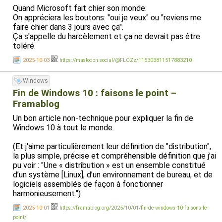
Quand Microsoft fait chier son monde.
On appréciera les boutons: "oui je veux" ou "reviens me
faire chier dans 3 jours avec ça".
Ça s'appelle du harcèlement et ça ne devrait pas être
toléré.
2025-10-03
https://mastodon.social/@FLOZz/115303811517883210
Windows
Fin de Windows 10 : faisons le point –
Framablog
Un bon article non-technique pour expliquer la fin de
Windows 10 à tout le monde.
(Et j'aime particulièrement leur définition de "distribution",
la plus simple, précise et compréhensible définition que j'ai
pu voir : "Une « distribution » est un ensemble constitué
d’un système [Linux], d’un environnement de bureau, et de
logiciels assemblés de façon à fonctionner
harmonieusement.")
2025-10-01
https://framablog.org/2025/10/01/fin-de-windows-10-faisons-le-
point/