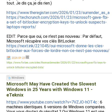
tout. Je dis ça, je dis rien.)
https://www.theregister.com/2026/01/23/surrender_as_a_
https://techcrunch.com/2026/01/23/microsoft-gave-fbi-
a-set-of-bitlocker-encryption-keys-to-unlock-suspects-
laptops-reports/
EDIT: Parce que oui, ce n'est pas nouveau : Par défaut,
Microsoft récupère vos clés BitLocker.
https://next.ink/221045/oui-microsoft-donne-les-cles-
bitlocker-aux-forces-de-lordre-non-ce-nest-pas-nouveau/
2026-01-23
https://www.forbes.com/sites/thomasbrewster/2026/01/22/microsoft-gave-fbi-keys-to-
unlock-bitlocker-encrypted-data/
Windows
Microsoft May Have Created the Slowest
Windows in 25 Years with Windows 11 -
eTeknix
https://www.youtube.com/watch?v=7VZJO-hOT4c
: 6
machines identiques. 6 versions de Windows comparées.
Vous vous doutez du résultat ? Oui Windows 11 est une