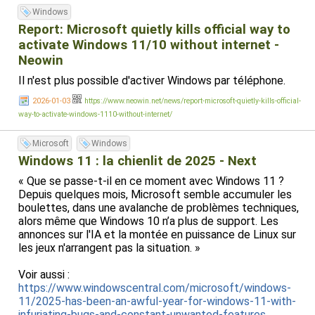
Windows
Report: Microsoft quietly kills official way to
activate Windows 11/10 without internet -
Neowin
Il n'est plus possible d'activer Windows par téléphone.
2026-01-03
https://www.neowin.net/news/report-microsoft-quietly-kills-official-
way-to-activate-windows-1110-without-internet/
Microsoft
Windows
Windows 11 : la chienlit de 2025 - Next
« Que se passe-t-il en ce moment avec Windows 11 ?
Depuis quelques mois, Microsoft semble accumuler les
boulettes, dans une avalanche de problèmes techniques,
alors même que Windows 10 n’a plus de support. Les
annonces sur l'IA et la montée en puissance de Linux sur
les jeux n'arrangent pas la situation. »
Voir aussi :
https://www.windowscentral.com/microsoft/windows-
11/2025-has-been-an-awful-year-for-windows-11-with-
infuriating-bugs-and-constant-unwanted-features