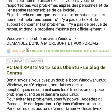
mais c'est comme pisser dans un violon si vous ne
rapportez pas vos problèmes auprès des personnes et de
l'entreprise responsables de ce logiciel.
Et je dis cela en tant que technicien informatique, je sais
comment cela fonctionne : s'il n'y a pas de ticket de
support concernant un problème, il n'y a pas de preuve de
retour, et donc le problème n'existe pas officiellement. »
Vous avez un problème avec Windows ?
DEMANDEZ DONC À MICROSOFT ET AUX FORUMS
MICROSOFT !
2025-10-27
https://eldritch.cafe/@transcendentempress/115444785790608082
astuces
Windows
PC Dell XPS13 9315 sous Ubuntu - Le blog de
Genma
Bon à savoir si vous avez un double-boot Windows/Linux:
Windows, en s'éteignant, peut laisser certains
périphériques en sommeil sans les éteindre, ce qui pose
problème quand on redémarre sous Linux.
Pour éviter les problèmes, sous Windows : Accédez à :
Panneau de configuration ➜ Options d’alimentation ➜
Paramètres des boutons d’alimentation ➜ Désactivez