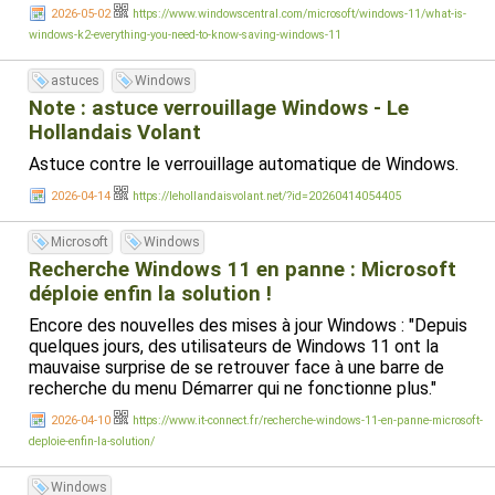
2026-05-02
https://www.windowscentral.com/microsoft/windows-11/what-is-
windows-k2-everything-you-need-to-know-saving-windows-11
astuces
Windows
Note : astuce verrouillage Windows - Le
Hollandais Volant
Astuce contre le verrouillage automatique de Windows.
2026-04-14
https://lehollandaisvolant.net/?id=20260414054405
Microsoft
Windows
Recherche Windows 11 en panne : Microsoft
déploie enfin la solution !
Encore des nouvelles des mises à jour Windows : "Depuis
quelques jours, des utilisateurs de Windows 11 ont la
mauvaise surprise de se retrouver face à une barre de
recherche du menu Démarrer qui ne fonctionne plus."
2026-04-10
https://www.it-connect.fr/recherche-windows-11-en-panne-microsoft-
deploie-enfin-la-solution/
Windows