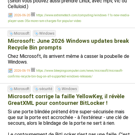
(Sinon vous pouvez aussi prendre Linux, avec mpv, vlc ou
Celluloid.)
2026-06-20
https://www.extremetech.com/computing/windows-11s-new-media-
player-uses-35x-more-ram-charges-for-popular-video
Microsoft
Windows
Microsoft: June 2026 Windows updates break
Recycle Bin prompts
Chez Microsoft, ils arrivent même à casser la poubelle de
Windows.
2026-06-19
https://www.bleepingcomputer.com/news/microsoft/microsoft-
confirms-recycle-bin-bug-on-all-supported-windows-releases/
Microsoft
sécurité
Windows
Microsoft corrige la faille YellowKey, il révèle
GreatXML pour contourner BitLocker !
Si une porte blindée prétend être super-sécurisée mais
que sur la porte est accrochée - à l'extérieur - une clé de
secours, alors le blindage de la porte ne sert à rien.
Le contournement de BitLocker n'est pas une faille. C'est