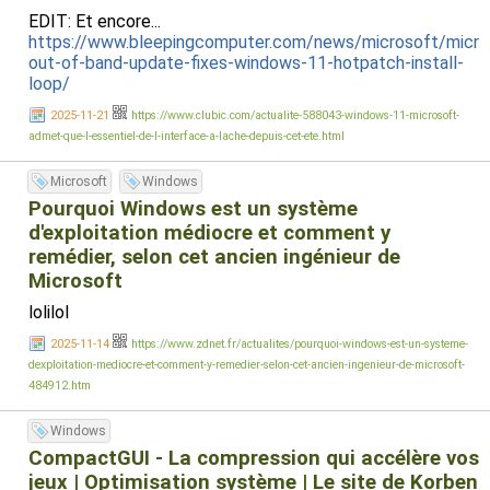
EDIT: Et encore...
https://www.bleepingcomputer.com/news/microsoft/micro
out-of-band-update-fixes-windows-11-hotpatch-install-
loop/
2025-11-21
https://www.clubic.com/actualite-588043-windows-11-microsoft-
admet-que-l-essentiel-de-l-interface-a-lache-depuis-cet-ete.html
Microsoft
Windows
Pourquoi Windows est un système
d'exploitation médiocre et comment y
remédier, selon cet ancien ingénieur de
Microsoft
lolilol
2025-11-14
https://www.zdnet.fr/actualites/pourquoi-windows-est-un-systeme-
dexploitation-mediocre-et-comment-y-remedier-selon-cet-ancien-ingenieur-de-microsoft-
484912.htm
Windows
CompactGUI - La compression qui accélère vos
jeux | Optimisation système | Le site de Korben