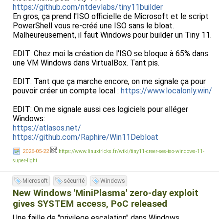
https://github.com/ntdevlabs/tiny11builder
En gros, ça prend l'ISO officielle de Microsoft et le script
PowerShell vous re-créé une ISO sans le bloat.
Malheureusement, il faut Windows pour builder un Tiny 11.
EDIT: Chez moi la création de l'ISO se bloque à 65% dans
une VM Windows dans VirtualBox. Tant pis.
EDIT: Tant que ça marche encore, on me signale ça pour
pouvoir créer un compte local :
https://www.localonly.win/
EDIT: On me signale aussi ces logiciels pour alléger
Windows:
https://atlasos.net/
https://github.com/Raphire/Win11Debloat
2026-05-22
https://www.linuxtricks.fr/wiki/tiny11-creer-ses-iso-windows-11-
super-light
Microsoft
sécurité
Windows
New Windows 'MiniPlasma' zero-day exploit
gives SYSTEM access, PoC released
Une faille de "privilege escalation" dans Windows.