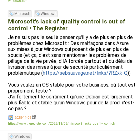
windows.html
Je ne dis pas que l'outils CompactGUI est mauvais. Je dis
juste qu'encore une fois ce sont des développeurs
Microsoft
Windows
indépendants qui compensent un manque de Windows.
Microsoft's lack of quality control is out of
Alors je sais, mais je vais mon vieux chieur linuxien bien
control • The Register
lourd avec cette vieille blague pourrie : "Linux, il a y moins
Je ne suis pas le seul à penser qu'il y a de plus en plus de
bien, mais c'est plus cher : Windows."
problèmes chez Microsoft : Des malfaçons dans Azure
(et on peut désormais dire que ce n'est pas seulement
aux mises à jour Windows qui posent de plus en plus de
plus cher parce que Windows est payant: Vous payez en
soucis (et ça, c'est sans mentionner les problèmes de
servant de panneau publicitaire (dans le menu démarrer) et
pillage de la vie privée, d'IA forcée partout et du délai de
en payez en plus avec votre vie privée et toutes les
livraison des mises à jour de sécurité particulièrment
données que Microsoft collecte sur vous.)
problématique (
https://sebsauvage.net/links/?RZxk-Q
)).
Vous voulez un OS stable pour votre business, où tout est
proprement testé ?
J'ai fortement le sentiment qu'une Debian est largement
plus fiable et stable qu'un Windows pour de la prod, n'est-
ce pas ?
2025-11-08
https://www.theregister.com/2025/11/08/microsoft_lacks_quality_control/
Windows