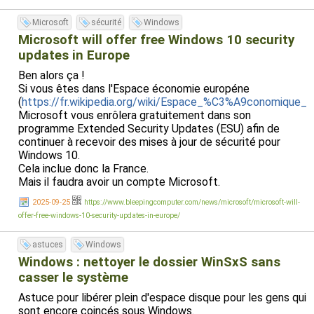
Microsoft
sécurité
Windows
Microsoft will offer free Windows 10 security
updates in Europe
Ben alors ça !
Si vous êtes dans l'Espace économie européne
(
https://fr.wikipedia.org/wiki/Espace_%C3%A9conomique
Microsoft vous enrôlera gratuitement dans son
programme Extended Security Updates (ESU) afin de
continuer à recevoir des mises à jour de sécurité pour
Windows 10.
Cela inclue donc la France.
Mais il faudra avoir un compte Microsoft.
2025-09-25
https://www.bleepingcomputer.com/news/microsoft/microsoft-will-
offer-free-windows-10-security-updates-in-europe/
astuces
Windows
Windows : nettoyer le dossier WinSxS sans
casser le système
Astuce pour libérer plein d'espace disque pour les gens qui
sont encore coincés sous Windows.