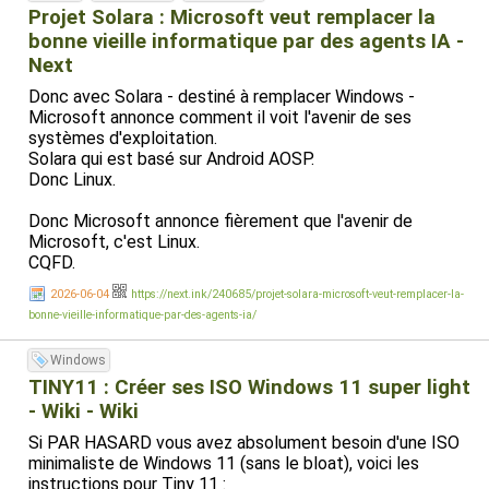
Projet Solara : Microsoft veut remplacer la
bonne vieille informatique par des agents IA -
Next
Donc avec Solara - destiné à remplacer Windows -
Microsoft annonce comment il voit l'avenir de ses
systèmes d'exploitation.
Solara qui est basé sur Android AOSP.
Donc Linux.
Donc Microsoft annonce fièrement que l'avenir de
Microsoft, c'est Linux.
CQFD.
2026-06-04
https://next.ink/240685/projet-solara-microsoft-veut-remplacer-la-
bonne-vieille-informatique-par-des-agents-ia/
Windows
TINY11 : Créer ses ISO Windows 11 super light
- Wiki - Wiki
Si PAR HASARD vous avez absolument besoin d'une ISO
minimaliste de Windows 11 (sans le bloat), voici les
instructions pour Tiny 11 :