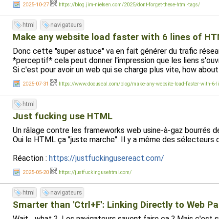
2025-10-27
https://blog.jim-nielsen.com/2025/dont-forget-these-html-tags/
html
navigateurs
Make any website load faster with 6 lines of H
Donc cette "super astuce" va en fait générer du trafic rés
*perceptif* cela peut donner l'impression que les liens s'ouv
Si c'est pour avoir un web qui se charge plus vite, how abo
2025-07-31
https://www.docuseal.com/blog/make-any-website-load-faster-with-6-l
html
Just fucking use HTML
Un râlage contre les frameworks web usine-à-gaz bourrés de
Oui le HTML ça "juste marche". Il y a même des sélecteurs d
Réaction :
https://justfuckingusereact.com/
2025-05-20
https://justfuckingusehtml.com/
html
navigateurs
Smarter than 'Ctrl+F': Linking Directly to Web P
Wait... what ? Les navigateurs savent faire ça ? Mais c'est s