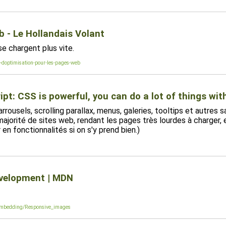
b - Le Hollandais Volant
e chargent plus vite.
-doptimisation-pour-les-pages-web
t: CSS is powerful, you can do a lot of things wit
ousels, scrolling parallax, menus, galeries, tooltips et autres sa
orité de sites web, rendant les pages très lourdes à charger, et 
en fonctionnalités si on s'y prend bien.)
evelopment | MDN
_embedding/Responsive_images