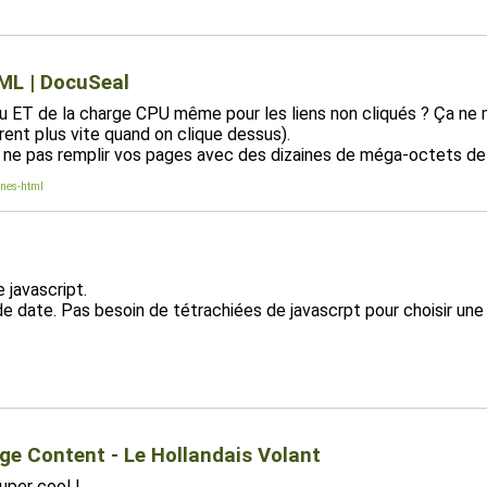
TML | DocuSeal
eau ET de la charge CPU même pour les liens non cliqués ? Ça ne
rent plus vite quand on clique dessus).
ut ne pas remplir vos pages avec des dizaines de méga-octets de
ines-html
 javascript.
e date. Pas besoin de tétrachiées de javascrpt pour choisir une 
age Content - Le Hollandais Volant
uper cool !