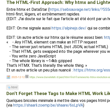
The HTML-First Approach: Why htmx and Lightwe
Entre htmx et DataStar (
https://sebsauvage.net/links/?5
html-first, légers, et extrêmement rapides.
(EDIT: J'ai doute sur le fait que l'article ait été écrit par un 
EDIT: On me signale aussi
https://alpinejs.dev/
qui se combi
EDIT: Un autre article sur htmx qui le résume assez bien:
htt
« - Any HTML element can make an HTTP request
- The server just returns HTML (not JSON, actual HTML)
- That HTML gets swapped into the page wherever you w
- You write zero JavaScript
- The whole library is ~14kb gzipped
That's HTMX. That's literally the whole thing. »
Et un autre article un peu plus nuancé :
https://htmx.org/es
2025-12-12
https://www.danieleteti.it/post/html-first-frameworks-htmx-revolution-e
html
Don’t Forget These Tags to Make HTML Work Like
Quelques bricoles minimale à mettre dans vos pages html pou
(via
https://shaarli.zoemp.be/shaare/6sLpVA
)