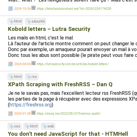
2024-10-24
https://lehollandaisvolant.net/?id=20241024174028
html
sécurité
Kobold letters – Lutra Security
Les mails en html, c'est le mal.
Là l'auteur de l'article montre comment on peut changer le c
Donc par exemple, un arnaqueur pourait envoyer un mail à vot
Donc tous les abus sont possible (le pirate peut vous faire
2024-04-04
https://lutrasecurity.com/en/articles/kobold-letters/
html
rss
XPath Scraping with FreshRSS – Dan Q
Je ne le savais pas, mais l'excellent lecteur rss FreshRSS (
les parties de la page à récupérer avec des expressions XPa
(
https://freshrss.org
)
2024-01-28
https://danq.me/2022/09/27/freshrss-xpath/
css
html
web
You don't need JavaScript for that - HTMHell