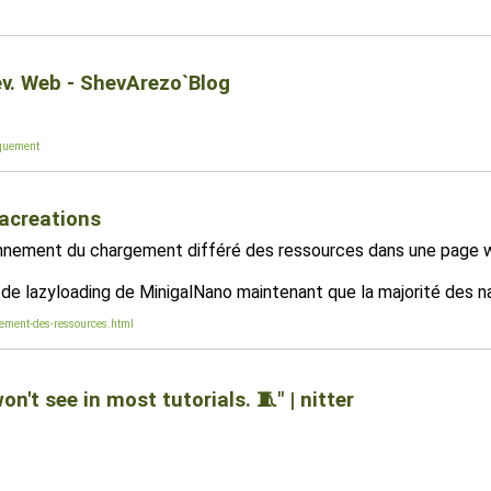
v. Web - ShevArezo`Blog
iquement
sacreations
tionnement du chargement différé des ressources dans une page we
ipt de lazyloading de MinigalNano maintenant que la majorité des 
gement-des-ressources.html
t see in most tutorials. 🧵" | nitter