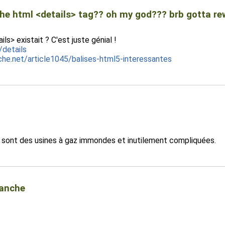
 the html <details> tag?? oh my god??? brb gotta r
ls> existait ? C'est juste génial !
details
che.net/article1045/balises-html5-interessantes
 sont des usines à gaz immondes et inutilement compliquées.
manche