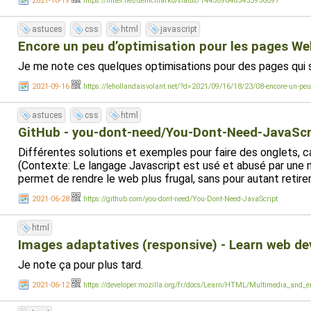
2021-10-19
https://nitter.net/denicmarko/status/1443890483453956097
astuces
css
html
javascript
Encore un peu d’optimisation pour les pages We
Je me note ces quelques optimisations pour des pages qui s
2021-09-16
https://lehollandaisvolant.net/?d=2021/09/16/18/23/08-encore-un-peu
astuces
css
html
GitHub - you-dont-need/You-Dont-Need-JavaScrip
Différentes solutions et exemples pour faire des onglets, carr
(Contexte: Le langage Javascript est usé et abusé par une maj
permet de rendre le web plus frugal, sans pour autant retirer 
2021-06-28
https://github.com/you-dont-need/You-Dont-Need-JavaScript
html
Images adaptatives (responsive) - Learn web d
Je note ça pour plus tard.
2021-06-12
https://developer.mozilla.org/fr/docs/Learn/HTML/Multimedia_and