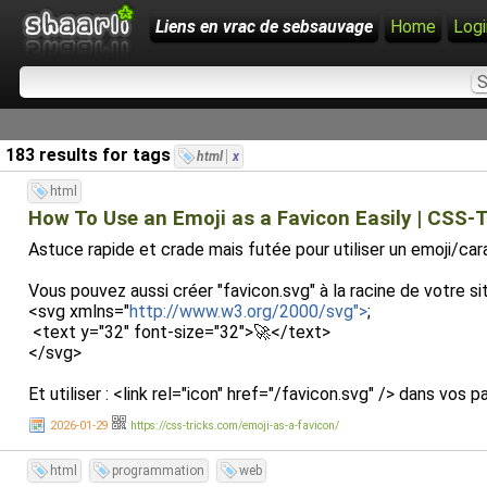
Liens en vrac de sebsauvage
Home
Logi
183 results for tags
html
x
html
How To Use an Emoji as a Favicon Easily | CSS-T
Astuce rapide et crade mais futée pour utiliser un emoji/c
Vous pouvez aussi créer "favicon.svg" à la racine de votre si
<svg xmlns="
http://www.w3.org/2000/svg">
;
<text y="32" font-size="32">🚀</text>
</svg>
Et utiliser : <link rel="icon" href="/favicon.svg" /> dans vos p
2026-01-29
https://css-tricks.com/emoji-as-a-favicon/
html
programmation
web