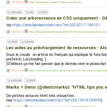
2023-06-22
https://kurtextrem.de/posts/modern-way-of-img
astuces
css
html
Créer une arborescence en CSS uniquement - Dé
via
https://lehollandaisvolant.net/?id=20230111190121
2023-01-12
https://blog.shevarezo.fr/post/2023/01/10/creer-arborescence-css-un
html
tutoriel
Les aides au préchargement de ressources - Al
Sous le coude : un article en français qui explique le fonc
prefetch, Lazyloading...)
(D'ailleurs ça me fait penser que je devrais virer le javascr
2022-11-20
https://www.alsacreations.com/article/lire/1877-les-aides-au-prechar
astuces
html
Marko ⚡ Denic (@denicmarko): "HTML tips you won'
De petites astuces html très chouettes.
(via
https://lehollandaisvolant.net/?id=20211019130955
)