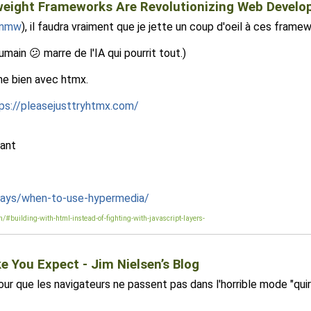
ight Frameworks Are Revolutionizing Web Developm
55nmw
), il faudra vraiment que je jette un coup d'oeil à ces frame
humain 😕 marre de l'IA qui pourrit tout.)
ne bien avec htmx.
ps://pleasejusttryhtmx.com/
ant
says/when-to-use-hypermedia/
n/#building-with-html-instead-of-fighting-with-javascript-layers-
 You Expect - Jim Nielsen’s Blog
r que les navigateurs ne passent pas dans l'horrible mode "quir