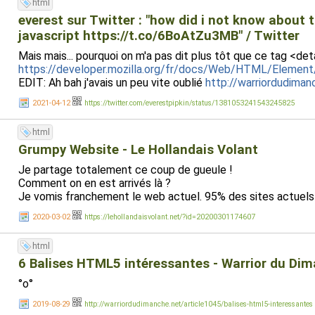
html
everest sur Twitter : "how did i not know about
javascript https://t.co/6BoAtZu3MB" / Twitter
Mais mais... pourquoi on m'a pas dit plus tôt que ce tag <detai
https://developer.mozilla.org/fr/docs/Web/HTML/Element/
EDIT: Ah bah j'avais un peu vite oublié
http://warriordudiman
2021-04-12
https://twitter.com/everestpipkin/status/1381053241543245825
html
Grumpy Website - Le Hollandais Volant
Je partage totalement ce coup de gueule !
Comment on en est arrivés là ?
Je vomis franchement le web actuel. 95% des sites actuels
2020-03-02
https://lehollandaisvolant.net/?id=20200301174607
html
6 Balises HTML5 intéressantes - Warrior du Di
°o°
2019-08-29
http://warriordudimanche.net/article1045/balises-html5-interessantes