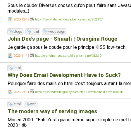
Sous le coude: Diverses choses qu'on peut faire sans Javasc
modales...)
2023-12-12
https://www.htmhell.dev/adventcalendar/2023/2/
blogs
html
webdesign
John Doe’s page - Shaarli ¦ Orangina Rouge
Je garde ça sous le coude pour le principe KISS low-tech.
2023-11-13
http://orangina-rouge.org/shaarli/shaare/Oi2sfQ
html
Why Does Email Development Have to Suck?
Pourquoi faire des mails en html c'est toujours autant la me
2023-09-11
https://dodov.dev/blog/why-does-email-development-have-to-suck
html
web
The modern way of serving images
Moi en 2000 : "Bah c'est quand même super simple de mett
2023 : 😭