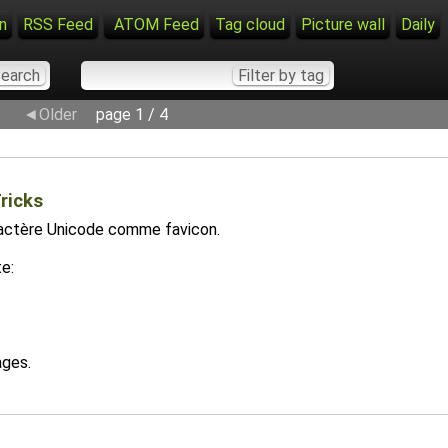
n
RSS Feed
ATOM Feed
Tag cloud
Picture wall
Daily
◄Older
page 1 / 4
ricks
aractère Unicode comme favicon.
te:
ages.